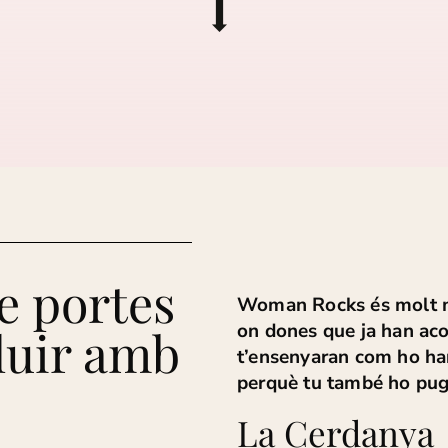
e portes
Woman Rocks és molt m
on dones que ja han aco
lluir amb
t’ensenyaran com ho han
perquè tu també ho pugu
La Cerdanya