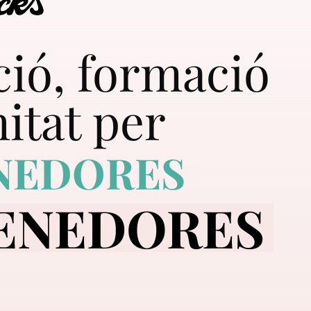
ció, formació
itat per
NEDORES
ENEDORES